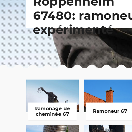
Roppenheim
67480: ramone
expérimenté
Ramonage de
Ramoneur 67
cheminée 67