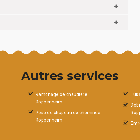
Autres services
Ramonage de chaudière
Tub
Roppenheim
Déb
Pose de chapeau de cheminée
Rop
Roppenheim
Ent