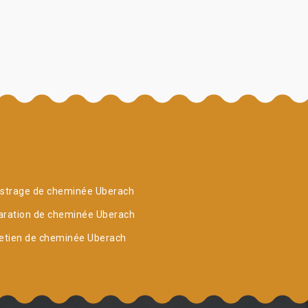
istrage de cheminée Uberach
aration de cheminée Uberach
etien de cheminée Uberach