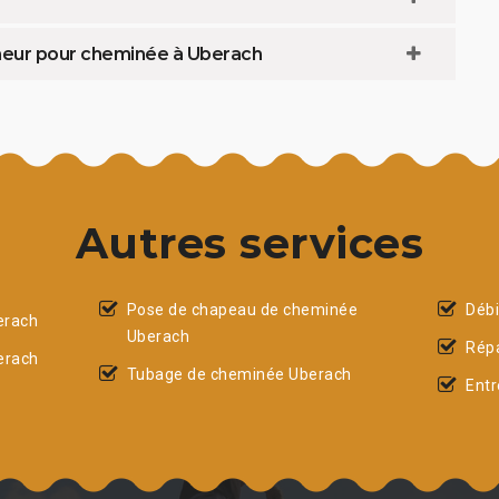
neur pour cheminée à Uberach
Autres services
Pose de chapeau de cheminée
Déb
erach
Uberach
Rép
erach
Tubage de cheminée Uberach
Entr