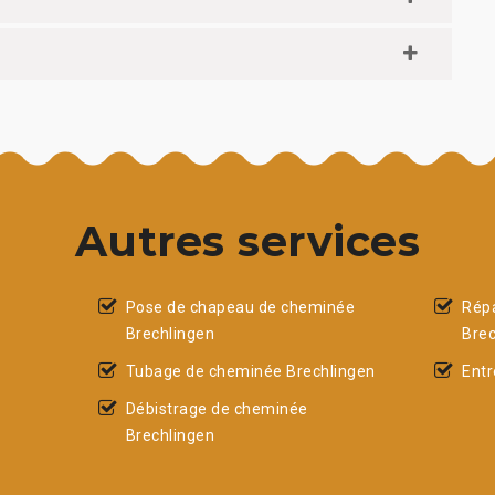
Autres services
Pose de chapeau de cheminée
Rép
Brechlingen
Brec
Tubage de cheminée Brechlingen
Entr
Débistrage de cheminée
Brechlingen