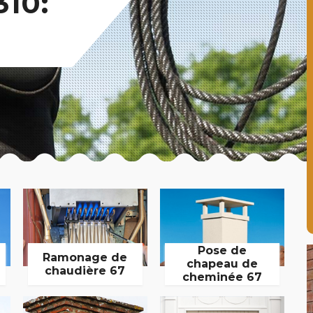
310:
Pose de
Ramonage de
chapeau de
chaudière 67
cheminée 67