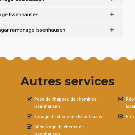
age Issenhausen
agar ramonage Issenhausen
Autres services
Pose de chapeau de cheminée
Rép
Issenhausen
Iss
Tubage de cheminée Issenhausen
Entr
Débistrage de cheminée
Issenhausen