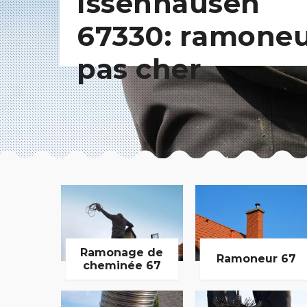
Issenhausen
67330: ramone
pas cher
Ramonage de
Ramoneur 67
cheminée 67