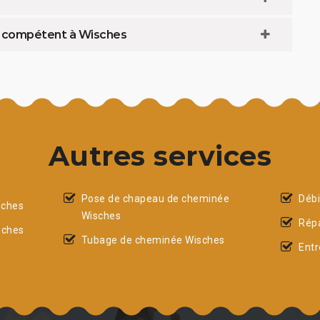
t compétent à Wisches
Autres services
Pose de chapeau de cheminée
Déb
sches
Wisches
Rép
sches
Tubage de cheminée Wisches
Entr