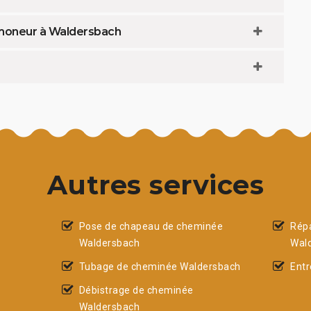
ramoneur à Waldersbach
Autres services
Pose de chapeau de cheminée
Rép
Waldersbach
Wal
Tubage de cheminée Waldersbach
Entr
Débistrage de cheminée
Waldersbach