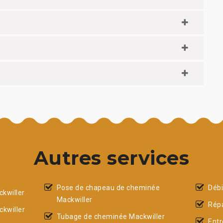
Autres services
Pose de chapeau de cheminée
Débi
kwiller
Mackwiller
Répa
kwiller
Tubage de cheminée Mackwiller
Entr