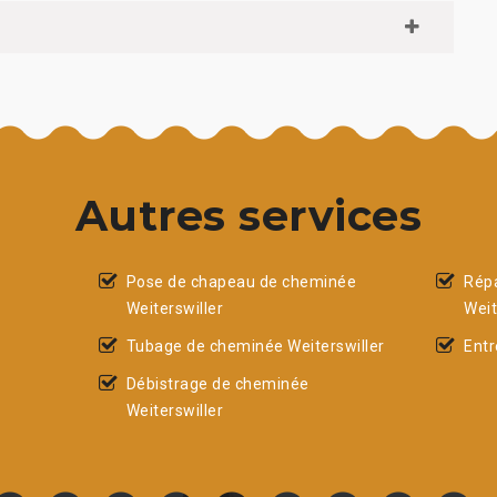
Autres services
Pose de chapeau de cheminée
Rép
Weiterswiller
Weit
Tubage de cheminée Weiterswiller
Entr
Débistrage de cheminée
Weiterswiller