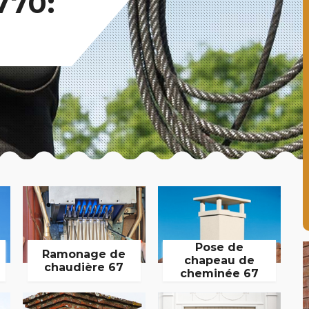
770:
Pose de
Ramonage de
chapeau de
chaudière 67
cheminée 67