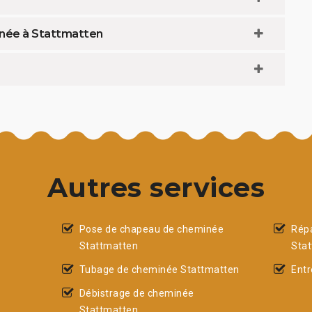
inée à Stattmatten
Autres services
Pose de chapeau de cheminée
Rép
Stattmatten
Sta
Tubage de cheminée Stattmatten
Entr
Débistrage de cheminée
Stattmatten