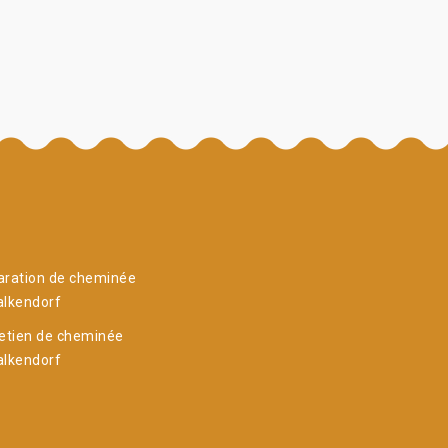
aration de cheminée
alkendorf
etien de cheminée
alkendorf