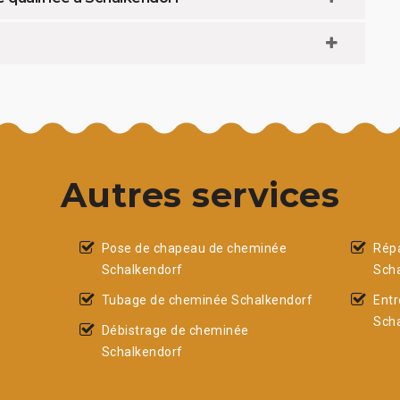
Autres services
Pose de chapeau de cheminée
Rép
Schalkendorf
Sch
Tubage de cheminée Schalkendorf
Entr
Sch
Débistrage de cheminée
Schalkendorf