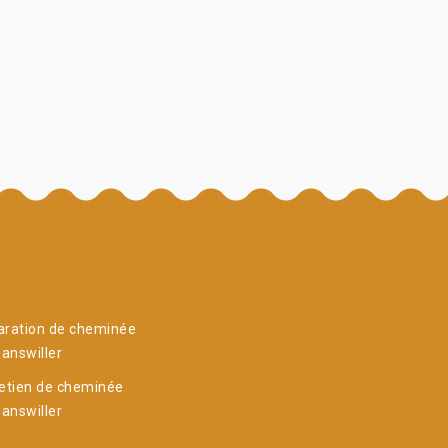
aration de cheminée
answiller
etien de cheminée
answiller