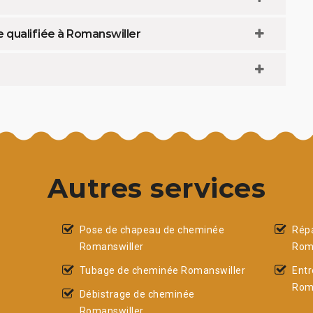
 qualifiée à Romanswiller
Autres services
Pose de chapeau de cheminée
Rép
Romanswiller
Rom
Tubage de cheminée Romanswiller
Entr
Rom
Débistrage de cheminée
Romanswiller