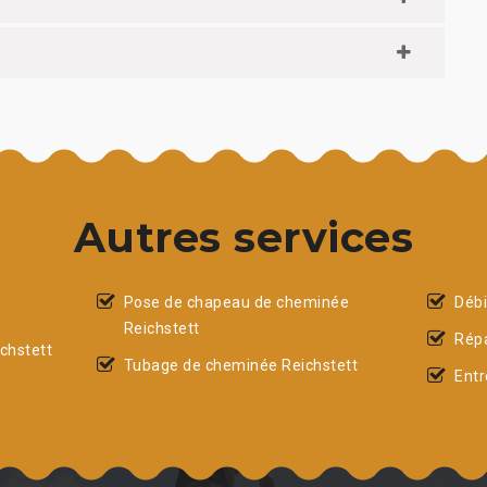
Autres services
Pose de chapeau de cheminée
Débi
Reichstett
Répa
chstett
Tubage de cheminée Reichstett
Entr