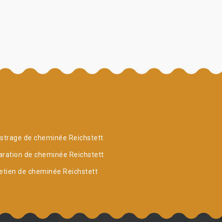
strage de cheminée Reichstett
ration de cheminée Reichstett
etien de cheminée Reichstett