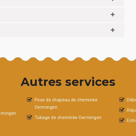
Autres services
Pose de chapeau de cheminée
Déb
Oermingen
Rép
rmingen
Tubage de cheminée Oermingen
Ent