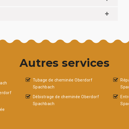
Autres services
Tubage de cheminée Oberdorf
Rép
bach
Spachbach
Spa
erdorf
Débistrage de cheminée Oberdorf
Entr
Spachbach
Spa
née