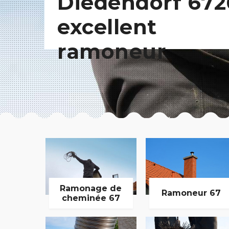
Diedendorf 672
excellent
ramoneur
Ramonage de
Ramoneur 67
cheminée 67