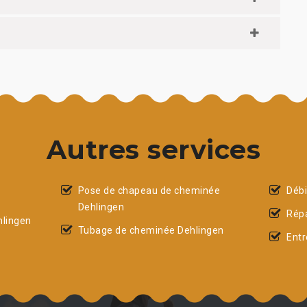
Autres services
Pose de chapeau de cheminée
Débi
Dehlingen
Répa
lingen
Tubage de cheminée Dehlingen
Entr