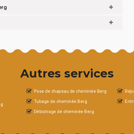
erg
Autres services
Pose de chapeau de cheminée Berg
Rép
Tubage de cheminée Berg
Entr
rg
Débistrage de cheminée Berg