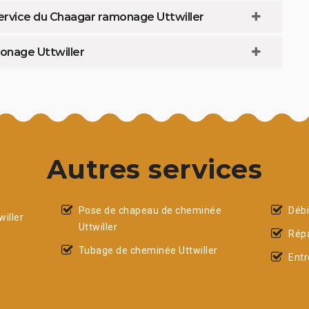
ervice du Chaagar ramonage Uttwiller
onage Uttwiller
Autres services
Pose de chapeau de cheminée
Débi
iller
Uttwiller
Répa
Tubage de cheminée Uttwiller
Entr