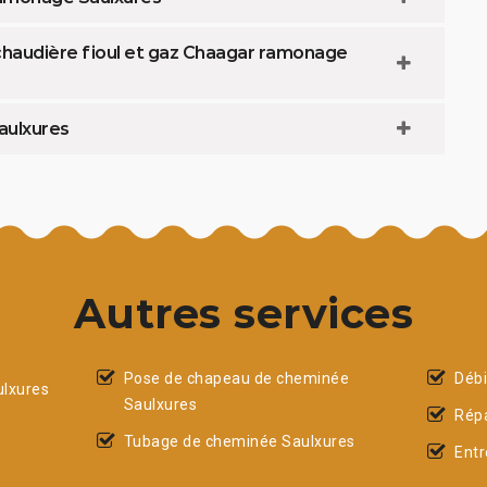
chaudière fioul et gaz Chaagar ramonage
aulxures
Autres services
Pose de chapeau de cheminée
Débi
lxures
Saulxures
Répa
Tubage de cheminée Saulxures
Entr