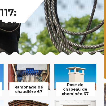
117:
her
Pose de
Ramonage de
chapeau de
chaudière 67
cheminée 67