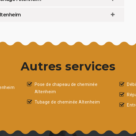
ltenheim
Autres services
Pose de chapeau de cheminée
Déb
tenheim
Altenheim
Rép
Tubage de cheminée Altenheim
Entr