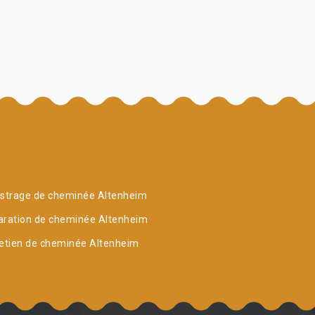
istrage de cheminée Altenheim
aration de cheminée Altenheim
etien de cheminée Altenheim