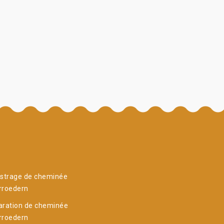
istrage de cheminée
rroedern
aration de cheminée
rroedern