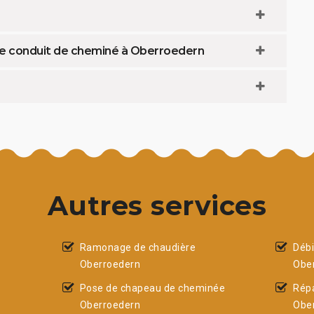
tre conduit de cheminé à Oberroedern
Autres services
Ramonage de chaudière
Déb
Oberroedern
Obe
Pose de chapeau de cheminée
Rép
Oberroedern
Obe