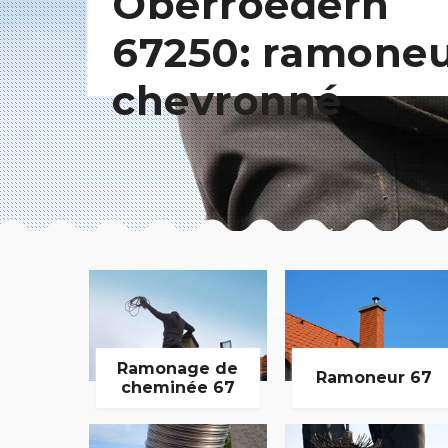
Oberroedern
67250: ramone
chevronné
Ramonage de
Ramoneur 67
cheminée 67